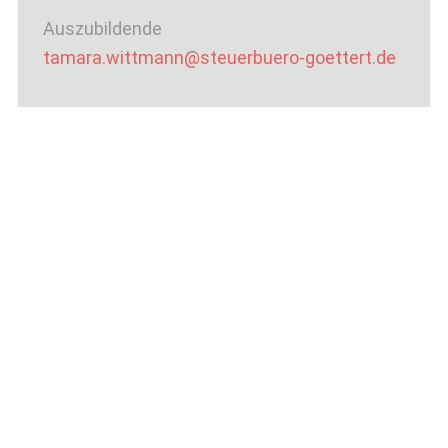
Auszubildende
tamara.wittmann@steuerbuero-goettert.de